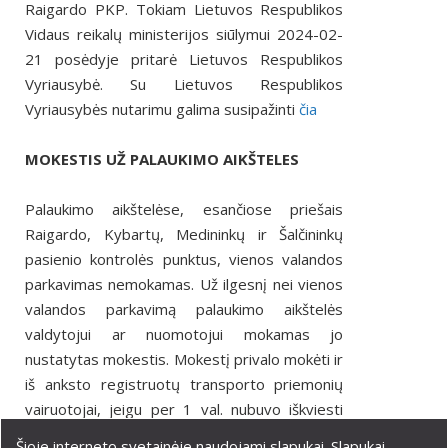
Raigardo PKP. Tokiam Lietuvos Respublikos
Vidaus reikalų ministerijos siūlymui 2024-02-
21 posėdyje pritarė Lietuvos Respublikos
Vyriausybė. Su Lietuvos Respublikos
Vyriausybės nutarimu galima susipažinti
čia
MOKESTIS UŽ PALAUKIMO AIKŠTELES
Palaukimo aikštelėse, esančiose priešais
Raigardo, Kybartų, Medininkų ir Šalčininkų
pasienio kontrolės punktus, vienos valandos
parkavimas nemokamas. Už ilgesnį nei vienos
valandos parkavimą palaukimo aikštelės
valdytojui ar nuomotojui mokamas jo
nustatytas mokestis. Mokestį privalo mokėti ir
iš anksto registruotų transporto priemonių
vairuotojai, jeigu per 1 val. nubuvo iškviesti
valstybės sienos kirtimui.
Šioje interneto svetainėje naudojami slapukai. Slapukai