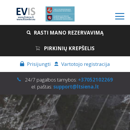
RASTI MANO REZERVAVIMĄ
PIRKINIŲ KREPŠELIS
Prisijungti
Vartotojo registracija
24/7 pagalbos tarnybos:
+37052102269
el. paštas:
support@ltsiena.lt