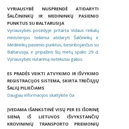
VYRIAUSYBĖ NUSPRENDĖ ATIDARYTI
ŠALČININKŲ IR MEDININKŲ PASIENIO
PUNKTUS SU BALTARUSIJA
Vyriausybės posėdyje pritarta Vidaus reikalų
ministerijos teikimui atidaryti Šalčininkų ir
Medininkų pasienio punktus, besiribojančius su
Baltarusija, ir pripažinti šių metų spalio 29 d.
Vyriausybės nutarimą netekusiu galios.
ES PRADĖS VEIKTI ATVYKIMO IR IŠVYKIMO
REGISTRACIJOS SISTEMA, SKIRTA TREČIŲJŲ
ŠALIŲ PILIEČIAMS
Daugiau informacijos skaitykite čia
ĮVEDAMA IŠANKSTINĖ VISŲ PER ES IŠORINĘ
SIENĄ IŠ LIETUVOS IŠVYKSTANČIŲ
KROVININIŲ TRANSPORTO PRIEMONIŲ