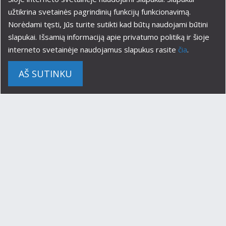
užtikrina svetainės pagrindinių funkcijų funkcionavimą.
BESIREGISTRUOJANČIŲ KIRSTI LIETUVOS
Norėdami tęsti, Jūs turite sutikti kad būtų naudojami būtini
RESPUBLIKOS VALSTYBĖS SIENĄ DĖMESIUI
slapukai. Išsamią informaciją apie privatumo politiką ir šioje
interneto svetainėje naudojamus slapukus rasite
čia
.
Pasitaiko atvejų, kai registruojantis kirsti
valstybės sieną, pateikiami netikslūs arba
AŠ SUTINKU
neteisingi duomenys – nurodomas netikslus
transporto priemonės valstybinis numeris,
neteisinga vairuotojo pavardė arba
neteisingas ar neegzistuojantis telefono
numeris.
Atvykusios į palaukimo zoną ar palaukimo
aikštelę transporto priemonės nebus
įleidžiamos į pasienio kontrolės punktą be
eilės, jeigu bus nustatyta, kad transporto
priemonės valstybinis numeris (visos raidės,
skaičiai ir simboliai), nurodytas rezervacijos
metu, neatitinka faktinio transporto