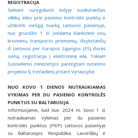
REGISTRACIJA
Siekiant sureguliuoti kelyje susikuriančias
vilkikų eiles prie pasienio kontrolės punktų ir
užtikrinti viešąją tvarką Lietuvos pasienyje,
nuo gruodžio 1 d. įvedama išankstinė visų
krovininių transporto priemonių, išvykstančių
iš Lietuvos per Europos Sąjungos (ES) išorės
sieną, registracija į elektroninę eilę. Tokiam
Susisiekimo ministerijos parengtam nutarimo
projektui šį trečiadienį pritarė Vyriausybė.
NUO
KOVO 1
DIENOS NUTRAUKIAMAS
VYKIMAS PER DU PASIENIO
KONTROLĖS
PUNKTUS SU BALTARUSIJA
Informuojame, kad nuo 2024 m. kovo 1 d.
nutraukiamas vykimas per du pasienio
kontrolės punktus (PKP) Lietuvos pasienyje
su Baltarusijos Respublika: Lavoriškių ir